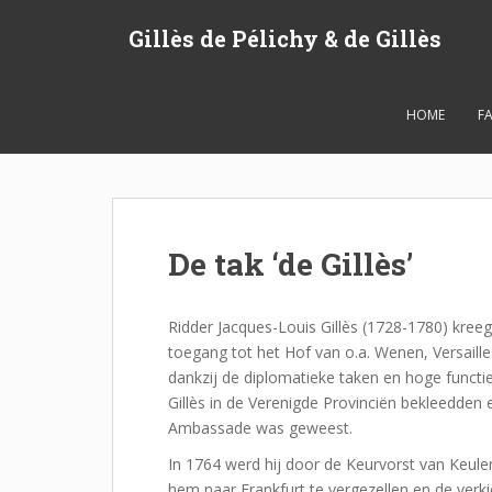
S
Gillès de Pélichy & de Gillès
k
i
p
t
HOME
FA
o
m
a
i
n
De tak ‘de Gillès’
c
o
n
Ridder Jacques-Louis Gillès (1728-1780) kreeg
t
toegang tot het Hof van o.a. Wenen, Versaill
e
dankzij de diplomatieke taken en hoge functi
n
Gillès in de Verenigde Provinciën bekleedden
t
Ambassade was geweest.
In 1764 werd hij door de Keurvorst van Keul
hem naar Frankfurt te vergezellen en de verkie