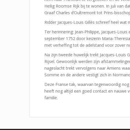
Heilig Roomse Rijk bij te wonen. In juli van da
Graaf Charles d’Oultremont tot Prins-bisschop
Ridder Jacques-Louis Gillès schreef heel wat
Ter herinnering: Jean-Philippe, Jacques-Louis
september 1752 door keizerin Maria-Theresia b
met verheffing tot de adelstand voor zover n
Na zijn tweede huwelijk trekt Jacques-Louis G
Rijsel. Gewoonlijk werden zijn afstammelingen 
nageslacht trekt vervolgens naar Amiens waar
Somme en de andere vestigt zich in Normand
Deze Franse tak, waarvan tegenwoordig nog he
heeft nog altijd een goed contact en nauwe 
familie.