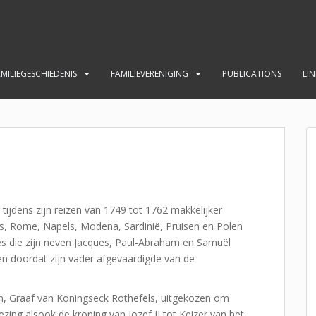
MILIEGESCHIEDENIS
FAMILIEVERENIGING
PUBLICATIONS
LIN
 tijdens zijn reizen van 1749 tot 1762 makkelijker
es, Rome, Napels, Modena, Sardinië, Pruisen en Polen
es die zijn neven Jacques, Paul-Abraham en Samuël
 en doordat zijn vader afgevaardigde van de
en, Graaf van Koningseck Rothefels, uitgekozen om
zing alsook de kroning van Jozef II tot Keizer van het