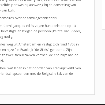
tzelfde jaar was hij aanwezig bij de aanstelling van
 van Luik.
 memoires over de familiegeschiedenis.
 en Cornil-Jacques Gillès zagen hun adelstand op 13
evestigd, en kregen de persoonlijke titel van Ridder,
og nodig.
illès weg uit Amsterdam en vestigt zich rond 1766 in
en hijzelf in Frankrijk “de Gillès” genoemd. Zijn
 ze twee familietakken vormen: de ene blijft aan de
ië.
el wat leden in het noorden van Frankrijk verblijven,
vriendschapsbanden met de Belgische tak van de